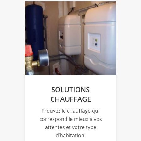
SOLUTIONS
CHAUFFAGE
Trouvez le chauffage qui
L’e
 à
correspond le mieux à vos
au
us
attentes et votre type
s
d’habitation.