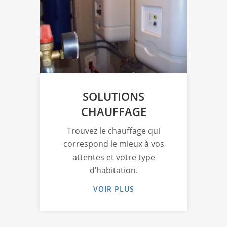
SOLUTIONS
CHAUFFAGE
Trouvez le chauffage qui
L’e
 à
correspond le mieux à vos
au
us
attentes et votre type
s
d’habitation.
VOIR PLUS